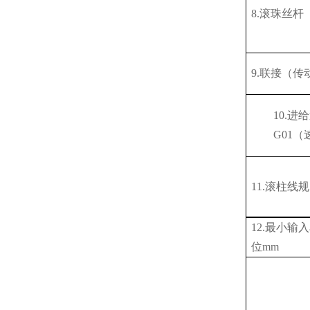
8.滚珠丝杆
9.联接（传
10.进
G01（
11.滚柱线规
12.最小输
位mm