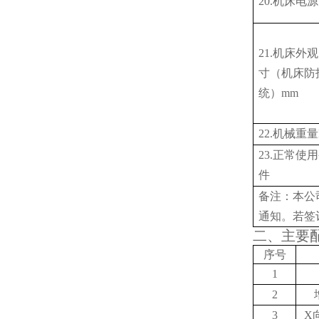
20.机床电源
21.机床外
寸（机床防
统）mm
22.机械重量
23.正常使
件
备注：本公
通知。若签
二、主要
序号
1
2
3
X