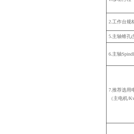
2.工作台规
5.主轴锥孔
6.主轴Spi
7.推荐选用
（主电机
/