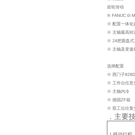
齿轮传动
※ FANUC 0
※ 配置一体化
※ 主轴最高转
※ 24把圆盘
※ 主轴及变速
选择配置
※ 西门子828
※ 工作台任意
※ 主轴内冷
※ 德国ZF箱
※ 双工位往复
．主要
1.移动行程