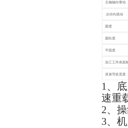
主轴轴向窜动
.尖径向跳动
圆度
圆柱度
平面度
加工工件表面
床身导轨宽度
1、
速重
2、
3、