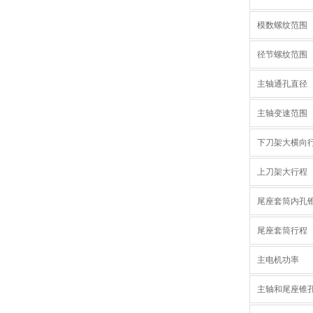
模数螺纹范围
径节螺纹范围
主轴通孔直径
主轴变速范围
下刀架大横向
上刀架大行程
尾座套筒内孔
尾座套筒行程
主电机功率
主轴和尾座锥