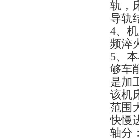
轨，
导轨
4、
频淬
5、
够车
是加
该机
范围
快慢
轴分