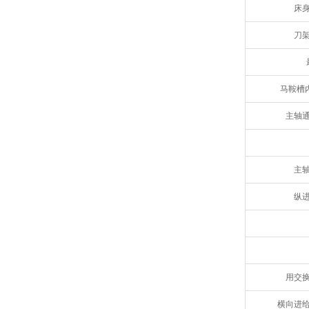
床
刀
马鞍槽
主轴
主
纵
用交
横向进