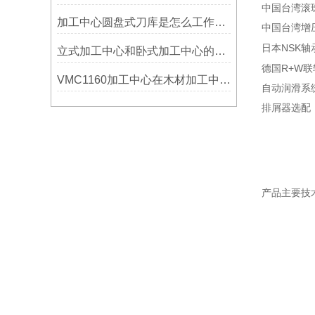
中国台湾滚
加工中心圆盘式刀库是怎么工作的？
中国台湾增
NSK
日本
轴
立式加工中心和卧式加工中心的区别
R+W
德国
联
VMC1160加工中心在木材加工中的应用
自动润滑系
排屑器选配
产品主要技