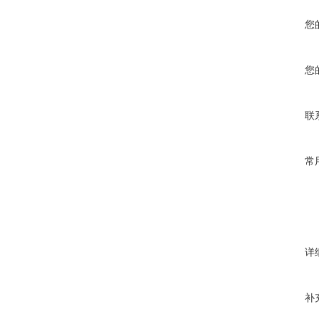
您
您
联
常
详
补