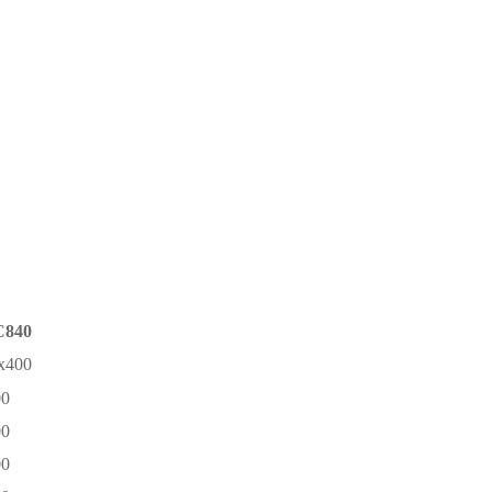
840
x400
00
00
00