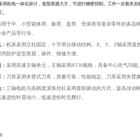
采用机电一体化设计，造型美观大方，可进行精密切削。工件一次装夹后
工。
适用于中、小型箱体类、板类、盘类、壳体类等复杂零件的多品种
合金产品等行业。
机：
机床采用立柱固定，十字滑台移动结构。X、Y、Z轴采用直
封闭防护造型美观，操作、维修方便。
箱：
采用高速主轴单元，主轴采用BT30规格，具备中心吹气功能
库：
刀库采用夹臂式刀库，质量可靠，性能稳定。刀库采用夹臂换
动：
三轴电机与高精度滚珠丝杠采用直联驱动的方式，提高传动
高速进给时震动小，低速进给时无爬行。
轴