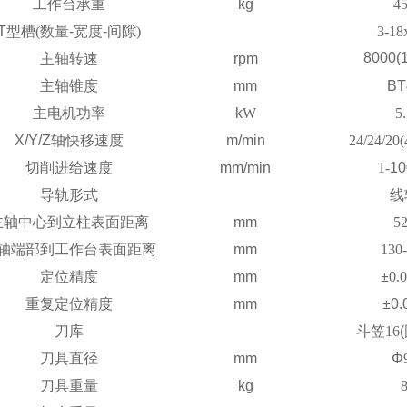
工作台承重
kg
4
T
型槽
(
数量
-
宽度
-
间隙
)
3-18
8000(
主轴转速
rpm
主轴锥度
mm
BT
主电机功率
k
W
5
X/Y/Z
轴快移速度
m/min
24/24/2
0
(
切削进给速度
mm/min
1-
10
导轨形式
线
主轴中心到立柱表面距离
mm
5
轴端部到工作台表面距离
mm
130
定位精度
mm
±
0.
重复定位精度
mm
±
0.
刀库
斗笠
16
(
刀具直径
mm
Φ
刀具重量
kg