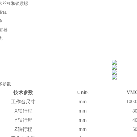
珠丝杠和锁紧螺
压缸
承
轴器
统
术参数
VMC
技术参数
U
nit
s
1000
工作台尺寸
mm
X
轴行程
mm
8
Y
轴行程
mm
4
Z
轴行程
mm
5