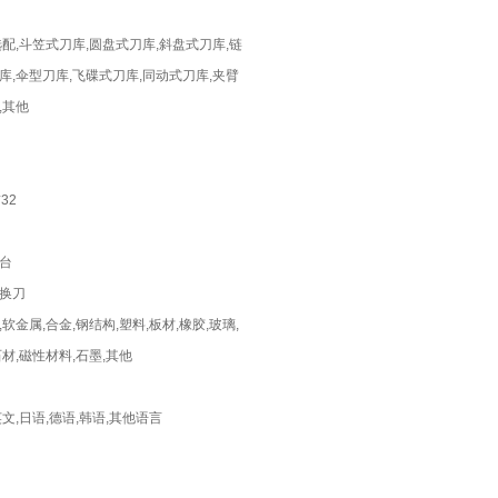
选配,斗笠式刀库,圆盘式刀库,斜盘式刀库,链
库,伞型刀库,飞碟式刀库,同动式刀库,夹臂
,其他
*32
台
换刀
,软金属,合金,钢结构,塑料,板材,橡胶,玻璃,
石材,磁性材料,石墨,其他
英文,日语,德语,韩语,其他语言
月