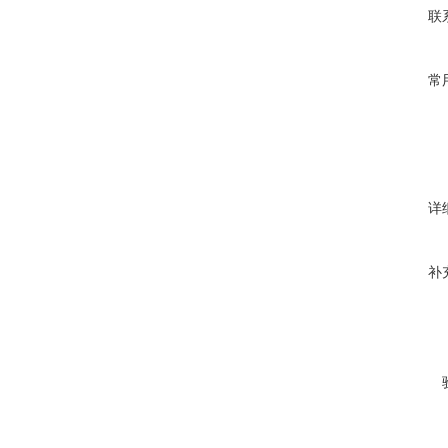
联
常
详
补