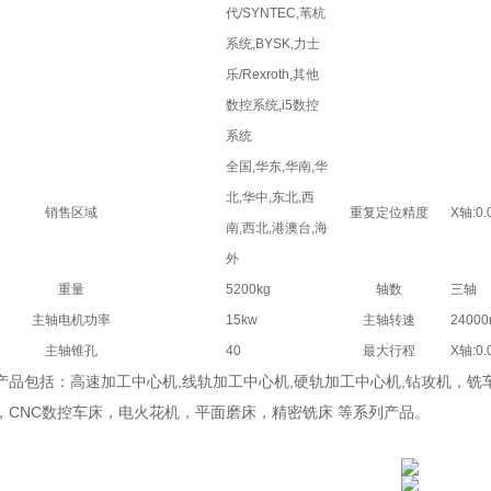
代/SYNTEC,苇杭
系统,BYSK,力士
乐/Rexroth,其他
数控系统,i5数控
系统
全国,华东,华南,华
北,华中,东北,西
销售区域
重复定位精度
X轴:0.
南,西北,港澳台,海
外
重量
5200kg
轴数
三轴
主轴电机功率
15kw
主轴转速
24000
主轴锥孔
40
最大行程
X轴:0.
产品包括：高速加工中心机,线轨加工中心机,硬轨加工中心机,钻攻机，
，CNC数控车床，电火花机，平面磨床，精密铣床 等系列产品。