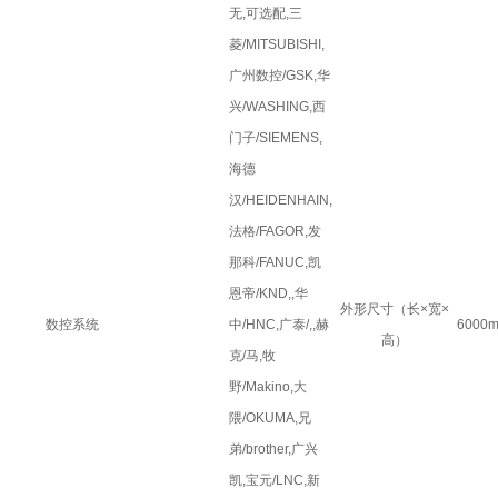
无,可选配,三
菱/MITSUBISHI,
广州数控/GSK,华
兴/WASHING,西
门子/SIEMENS,
海德
汉/HEIDENHAIN,
法格/FAGOR,发
那科/FANUC,凯
恩帝/KND,,华
外形尺寸（长×宽×
数控系统
中/HNC,广泰/,,赫
6000
高）
克/马,牧
野/Makino,大
隈/OKUMA,兄
弟/brother,广兴
凯,宝元/LNC,新