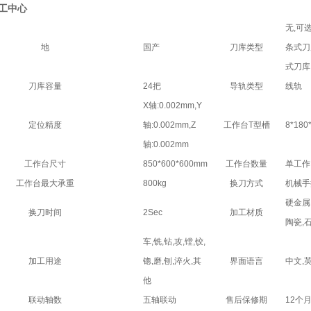
加工中心
无,可
地
国产
刀库类型
条式刀
式刀库
刀库容量
24把
导轨类型
线轨
X轴:0.002mm,Y
定位精度
轴:0.002mm,Z
工作台T型槽
8*180
轴:0.002mm
工作台尺寸
850*600*600mm
工作台数量
单工作
工作台最大承重
800kg
换刀方式
机械手
硬金属
换刀时间
2Sec
加工材质
陶瓷,
车,铣,钻,攻,镗,铰,
加工用途
锪,磨,刨,淬火,其
界面语言
中文,
他
联动轴数
五轴联动
售后保修期
12个