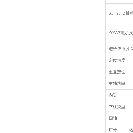
X、
Y
、
Z
轴
/X/Y/Z电机
进给快速度
定位精度
重复定位
主轴功率
内防
立柱类型
四轴
序号