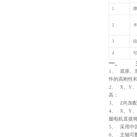
1
2
3
4
一、
1、
底座、
件的高刚性
2、
X、
Y
、
高；
3、
Z向加
4、
X、
Y
、
服电机直接
5、
采用中
6、
主轴可