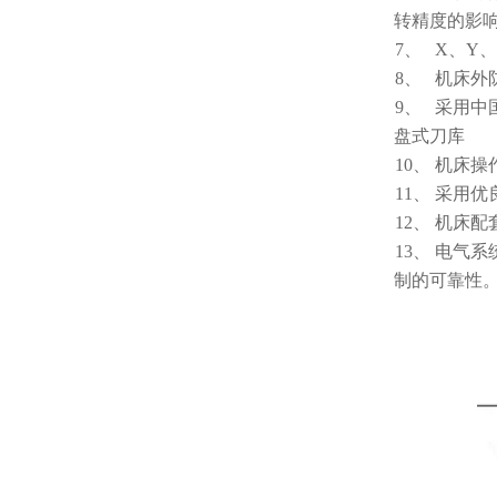
转精度的影
7、
X、
Y
、
8、
机床外
9、
采用中
盘式刀库
10、
机床操
11、
采用优
12、
机床配
13、
电气系
制的可靠性