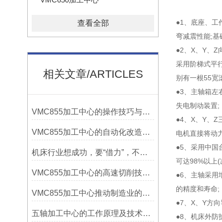
●1、底座、工
查看全部
弯减震性能;
●2、X、Y、
采用阶梯式平行
相关文章/ARTICLES
别有一根55宽
●3、主轴箱左
失电制动装置;
VMC855加工中心的操作技巧与维护指南
●4、X、Y、
VMC855加工中心的自动化改造与智能化应用说明
电机直接将动力
●5、采用中国
机床行业想成功，要“借力”，不要“尽力”！
可达98%以上
VMC855加工中心的高速切削技术介绍
●6、主轴采
的精度和寿命;
VMC855加工中心推动制造业的发展
●7、X、Y方
五轴加工中心的工作原理及技术优势
●8、机床外防