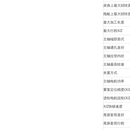
床身上最大回转
拖板上最大回转
最大加工长度
最大行程X/Z
主轴端部形式
主轴通孔直径
主轴拉管内径
主轴最高转速
夹紧方式
主轴电机功率
重复定位精度(X/Z
进给电机扭矩(X/Z
X/Z快移速度
尾座套简直径
尾座套筒行程