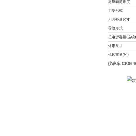
尾座套筒锥度
刀架形式
刀具外形尺寸
导轨形式
总电源容量(连续)
外形尺寸
机床重量(约)
仪表车 CK06