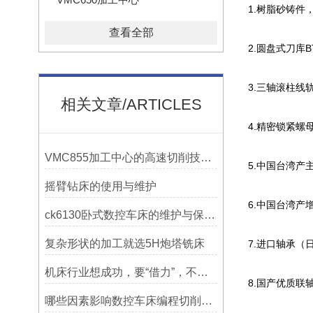
1.树脂砂铸件
查看全部
2.圆盘式刀库B
3.三轴滚柱线
相关文章/ARTICLES
4.精密锁紧螺
VMC855加工中心的高速切削技术介绍
5.中国台湾
摇臂钻床的使用与维护
6.中国台湾产
ck6130卧式数控车床的维护与保养策略
复杂形状的加工就选5H炮塔铣床
7.进口轴承（
机床行业想成功，要“借力”，不要“尽力”！
8.国产优质联
哪些因素影响数控车床编程切削量？