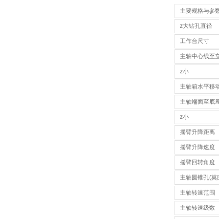
主要规格与参
z大钻孔直径
工作台尺寸
主轴中心线至
z小
主轴箱水平移
主轴端面至底
z小
摇臂升降距离
摇臂升降速度
摇臂回转角度
主轴圆锥孔(莫
主轴转速范围
主轴转速级数