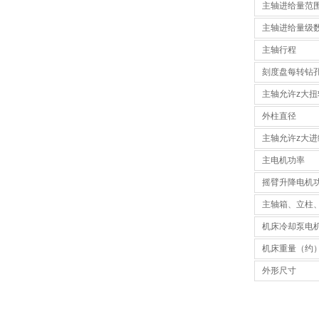
主轴进给量范
主轴进给量级
主轴行程
刻度盘每转钻
主轴允许z大扭
外柱直径
主轴允许z大进
主电机功率
摇臂升降电机
主轴箱、立柱
机床冷却泵电
机床重量（约
外形尺寸