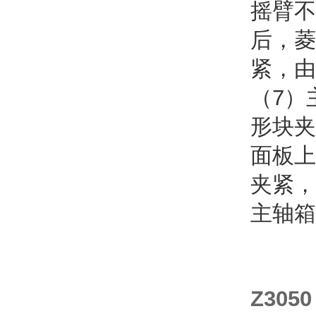
摇臂不
后，菱
紧，由
（7）
形块夹
面板上
夹紧，
主轴箱
Z30