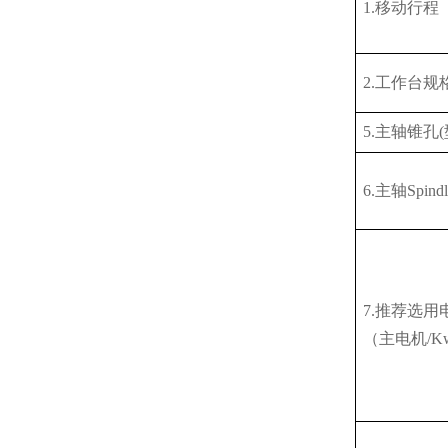
1.移动行程
2.工作台规
5.主轴锥孔
6.主轴Spi
7.推荐选用
（主电机
/