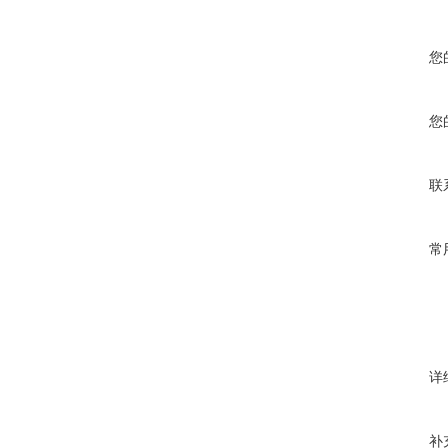
您
您
联
常
详
补