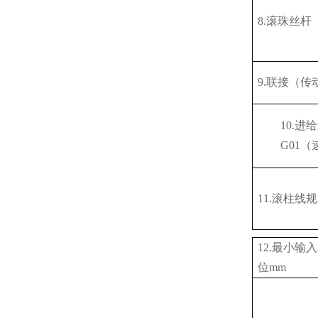
8.滚珠丝杆
9.联接（传
10.进
G01（
11.滚柱线规
12.最小输
位mm