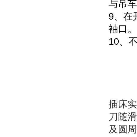
与吊车
9、在
袖口。
10、
插床实
刀随滑
及圆周