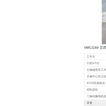
VMC1160 
工作台
行程X/Y/Z
主轴端面至工
主轴中心至立
X/Y/Z快速移动
切削进给
三轴伺服电机
承重