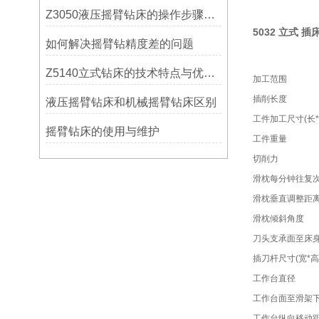
Z3050液压摇臂钻床的操作步骤与安全注意事项
5032 立式 插
如何解决摇臂钻精度差的问题
Z5140立式钻床的技术特点与优势分析
加工范围
插削长度
液压摇臂钻床和机械摇臂钻床区别
工件加工尺寸(长*
摇臂钻床的使用与维护
工件重量
切削力
滑枕每分钟往复
滑枕垂直调整距
滑枕倾斜角度
刀头支承面至床
插刀杆尺寸(宽*高
工作台直径
工作台面至滑架
工作台纵向移动