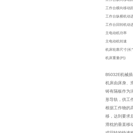
工作台横向移动
工作台纵横机动
工作台回转机动
主电动机功率
主电动机转速
机床轮廓尺寸(长*
机床重量(约)
B5032E
机床由床身、
铸有隔板作为
形导轨，供工
根据工作物的
移，达到要求
滑枕的垂直移
或回转的快速