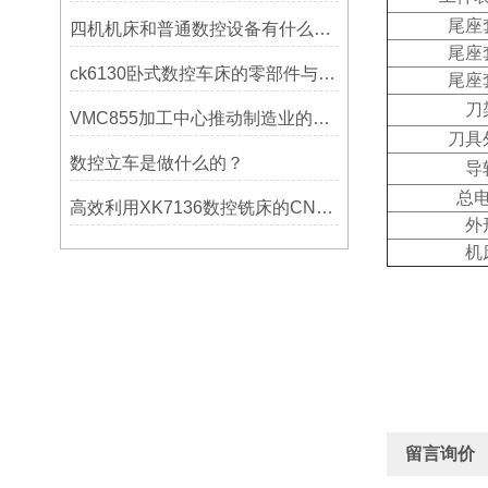
尾座
四机机床和普通数控设备有什么区别？
尾座
ck6130卧式数控车床的零部件与配置解析
尾座
刀
VMC855加工中心推动制造业的发展
刀具
数控立车是做什么的？
导
总
高效利用XK7136数控铣床的CNC系统？
外
机
留言询价