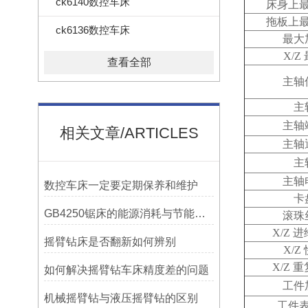
ck6140数控车床
床身上
拖板上
ck6136数控车床
最大
X/Z
查看全部
主轴
主
主轴
相关文章/ARTICLES
主轴
主
主轴
数控车床一定要定期保养和维护
卡
GB4250锯床的能源消耗与节能措施
滚珠
X/Z 
摇臂钻床是否翻新如何辨别
X/Z
X/Z 
如何解决摇臂钻车床精度差的问题
工件
机械摇臂钻与液压摇臂钻的区别
工件