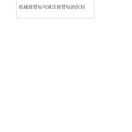
机械摇臂钻与液压摇臂钻的区别