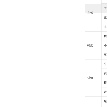
主
主轴
主
主
横
拖架
小
车
公
英
进给
模
径
尾