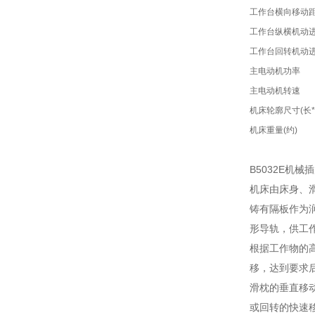
工作台横向移动
工作台纵横机动
工作台回转机动
主电动机功率
主电动机转速
机床轮廓尺寸(长*
机床重量(约)
B5032E
机床由床身、
铸有隔板作为
形导轨，供工
根据工作物的
移，达到要求
滑枕的垂直移
或回转的快速