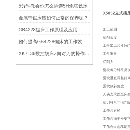
5分钟教会你怎么挑选5H炮塔铣床
X5032立式插
金属带锯床该如何正常的保养呢？
GB4228锯床工作原理及应用
加工范围
插削长度
如何提高GB4228锯床的工作效率？
工件加工尺寸(长*
XK7136数控铣床Z向对刀的操作方法
工件重量
切削力
滑枕每分钟往复
滑枕垂直调整距
滑枕倾斜角度
刀头支承面至床
插刀杆尺寸(宽*高
工作台直径
工作台面至滑架
工作台纵向移动