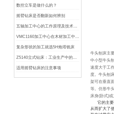
数控立车是做什么的？
摇臂钻床是否翻新如何辨别
五轴加工中心的工作原理及技术优势
VMC1160加工中心在木材加工中的应用
复杂形状的加工就选5H炮塔铣床
牛头刨床主
Z5140立式钻床：工业生产中的得力助手
中小型牛头
速度大于工
适用摇臂钻床的注意事项
度。牛头刨
架可在垂直
等。仿形牛
床身
(卧式)
它的主要
从而扩大了