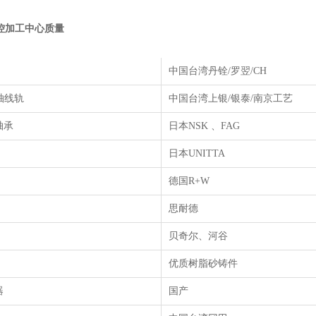
数控加工中心质量
中国台湾丹铨
/
罗翌
/CH
轴线轨
中国台湾上银
/
银泰
/
南京工艺
轴承
日本
NSK
、
FAG
日本
UNITTA
德国
R+W
思耐德
贝奇尔、河谷
优质树脂砂铸件
器
国产