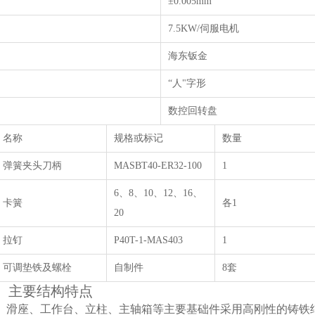
±0.005mm
7.5KW/伺服电机
海东钣金
“人
"
字形
数控回转盘
名称
规格或标记
数量
弹簧夹头刀柄
MASBT40-ER32-100
1
6、
8
、
10
、
12
、
16
、
卡簧
各
1
20
拉钉
P40T-1-MAS403
1
可调垫铁及螺栓
自制件
8套
主要结构特点
、滑座、工作台、立柱、主轴箱等主要基础件采用高刚性的铸铁