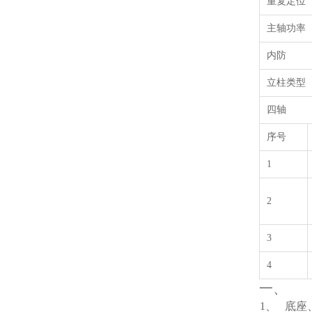
重复定位
主轴功率
内防
立柱类型
四轴
序号
1
2
3
4
一、
1、
底座