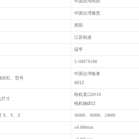
中国台湾冈田
中国台湾臻赏
简阳
江苏柏凌
温亨
5-18H7X100
中国台湾银泰
轴丝杠、型号
4012
电机直口
Ø110
电机尺寸
电机轴
Ø22
度
X
、
Y
、
Z
36000、
36000
、
24000
±0.008mm