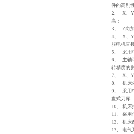
件的高刚
2、
X、
高；
3、
Z向
4、
X、
服电机直
5、
采用
6、
主轴
转精度的
7、
X、
8、
机床
9、
采用
盘式刀库
10、
机床
11、
采用
12、
机床
13、
电气