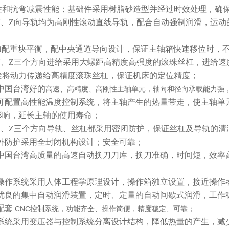
性和抗弯减震性能；基础件采用树脂砂造型并经过时效处理，确
Y
、
Z
向导轨均为高刚性滚动直线导轨，配合自动强制润滑，运动
加配重块平衡，配中央通道导向设计，保证主轴箱快速移位时，
Y
、
Z
三个方向进给采用大螺距高精度高强度的滚珠丝杠，进给速
接将动力传递给高精度滚珠丝杠，保证机床的定位精度；
中国台湾好的
高速、高精度、高刚性主轴单元，轴向和径向承载能力强，转
可配置高性能温度控制系统，将主轴产生的热量带走，使主轴单
影响，延长主轴的使用寿命；
Y
、
Z
三个方向导轨、丝杠都采用密闭防护，保证丝杠及导轨的清
外防护采用全封闭机构设计；安全可靠；
中国台湾高质量的高速自动换刀刀库，换刀准确，时间短，效率
操作系统采用人体工程学原理设计，操作箱独立设置，接近操作
优良的集中自动润滑装置，定时、定量的自动间歇式润滑，工作
配套
CNC控制系统，功能齐全、操作简便，精度稳定、可靠；
系统采用变压器与控制系统分离设计结构，降低热量的产生，减