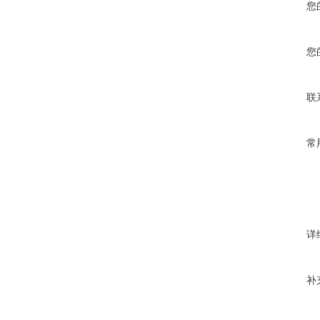
您
您
联
常
详
补