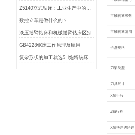
Z5140立式钻床：工业生产中的得力助手
主轴转速级数
数控立车是做什么的？
主轴转速范围
液压摇臂钻床和机械摇臂钻床区别
GB4228锯床工作原理及应用
卡盘规格
复杂形状的加工就选5H炮塔铣床
刀架类型
刀具尺寸
X轴行程
Z轴行程
X轴快速进给速