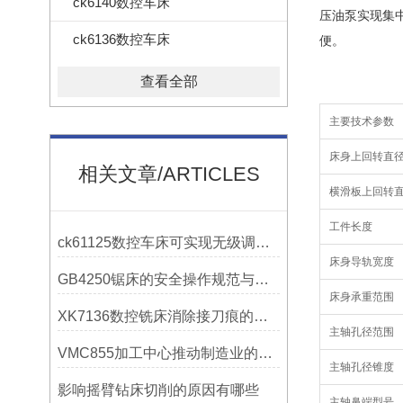
ck6140数控车床
压油泵实现集
ck6136数控车床
便。
查看全部
主要技术参数
床身上回转直
相关文章/ARTICLES
横滑板上回转
工件长度
ck61125数控车床可实现无级调速控制
床身导轨宽度
GB4250锯床的安全操作规范与注意事项
床身承重范围
XK7136数控铣床消除接刀痕的操作
主轴孔径范围
VMC855加工中心推动制造业的发展
主轴孔径锥度
影响摇臂钻床切削的原因有哪些
主轴鼻端型号