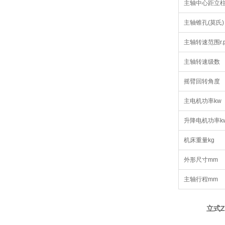
主轴中心距立柱
主轴锥孔(莫氏)
主轴转速范围r.p
主轴转速级数
摇臂回转角度
主电机功率kw
升降电机功率k
机床重量kg
外形尺寸mm
主轴行程mm
立式Z