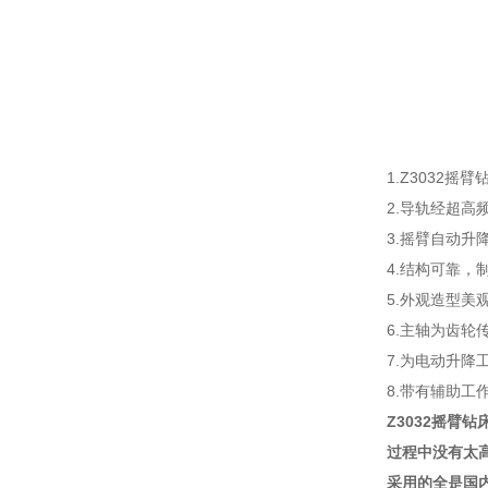
1.Z3032
2.导轨经超高
3.摇臂自动升
4.结构可靠，
5.外观造型美
6.主轴为齿轮
7.为电动升降
8.带有辅助工
Z3032摇
过程中没有太
采用的全是国