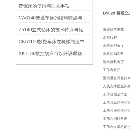
带锯床的使用与注意事项
B5020 普通
CA6140普通车床的结构特点与工作原理解析
Z5140立式钻床的技术特点与优势分析
主要技术参数
滑枕行程
CK61100数控车床在机械制造中的实际表现
滑枕插削长度
XK7136数控铣床可以开设哪些考核项目？
滑枕运动次数
滑枕倾斜角度
工作台直径
滑枕垂直调整距
刀头支撑面至床
工作台面至滑架
工作台纵向移动
工作台横向移动
工作台回转角度
工作台纵横机动