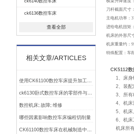
ck6140数控车床
横梁升降速度
刀杆截面尺寸
ck6136数控车床
主电机功率：
3
进给电机扭矩
查看全部
机床的外形尺
机床重量约：
9
特殊配置：车
相关文章/ARTICLES
CK511
1、床身铸
使用CK61100数控车床提升加工精度的方法
2、装配过
ck6130卧式数控车床的零部件与配置解析
3、所有标
4、机床滑
数控机床; 故障; 维修
5、机床上
哪些因素影响数控车床编程切削量
6、机床工
机床所有电
CK61100数控车床在机械制造中的实际表现