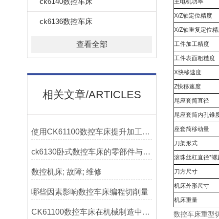
ck6140数控车床
主电机功率
X/Z轴定位精度
ck6136数控车床
X/Z轴重复定位精
查看全部
工件加工精度
工件表面粗糙度
X快移速度
Z快移速度
相关文章/ARTICLES
尾座套简直径
尾座套筒内孔锥
座套简移动量
使用CK61100数控车床提升加工精度的方法
刀架形式
ck6130卧式数控车床的零部件与配置解析
滚珠丝杠直径*螺
数控机床; 故障; 维修
刀方尺寸
机床外形尺寸
哪些因素影响数控车床编程切削量
机床重量
CK61100数控车床在机械制造中的实际表现
数控车床重型切