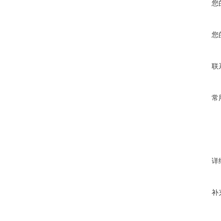
您
您
联
常
详
补