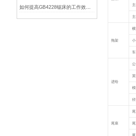
主
如何提高GB4228锯床的工作效率？
主
横
拖架
小
车
公
英
进给
模
径
尾
尾座
尾
尾