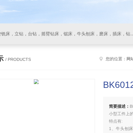
数控车床，加工中心，数控铣床，立钻，台钻，摇臂钻床，锯床
示
您的位置：
网
/ PRODUCTS
BK60
简要描述：
小型工件上
特点有:
1、牛头刨