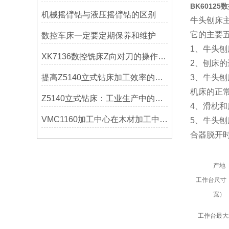
BK6012
机械摇臂钻与液压摇臂钻的区别
牛头刨床
它的主要五
数控车床一定要定期保养和维护
1、牛头
XK7136数控铣床Z向对刀的操作方法
2、刨床
提高Z5140立式钻床加工效率的改进措施
3、牛头
机床的正
Z5140立式钻床：工业生产中的得力助手
4、滑枕
VMC1160加工中心在木材加工中的应用
5、牛头
合器脱开
产地
工作台尺寸
宽）
工作台最大