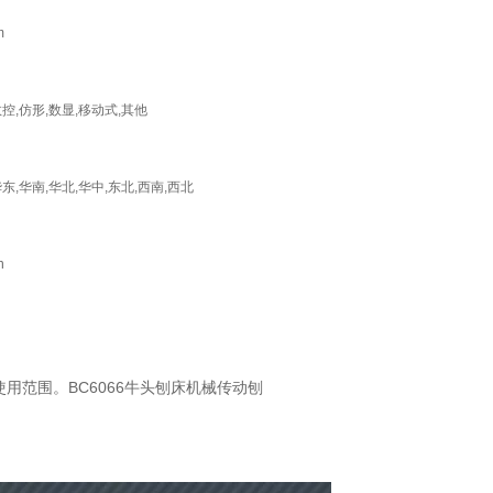
m
数控,仿形,数显,移动式,其他
华东,华南,华北,华中,东北,西南,西北
n
用范围。BC6066牛头刨床机械传动刨