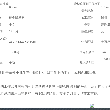
向移动
滑枕底面到工作台面
650mm
385m
最大距离
质
硬金属,塑料
加工用途
刨削
言
中文
类型
普通,
期
12个月
数控系统
无
×宽×
2357×1225×1480mm
销售区域
全国,
1800kg
主电机功率
3kw
1000k
度
手动
最大切削力
要用于单件小批生产中刨削中小型工件上的平面、成形面和沟槽。
床的工作台具有横向和升降的移动机构;用以刨削倾斜的平面，从而扩大了使
进给系统采用凸轮机构，有10级进给量。改变走刀量，也非常方便。