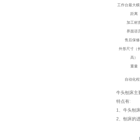
工作台最大横
距离
加工材
界面语
售后保修
外形尺寸（长
高）
重量
自动化程
牛头刨床主
特点有:
1、牛头刨
2、刨床的