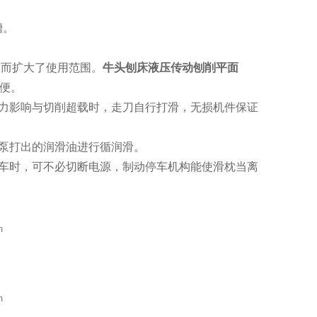
槽。
从而扩大了使用范围。
牛头刨床液压传动刨削平面
方便。
力影响与切削超载时，走刀自行打滑，无损机件保证
泵打出的润滑油进行循润滑。
车时，可不必切断电源，制动停车机构能使滑枕当离
m
m