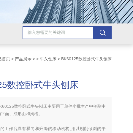
，牛头刨床，磨床，插床，钻铣床，滚齿机
站首页
>
产品展示
> >
牛头刨床
> BK60125数控卧式牛头刨床
125数控卧式牛头刨床
BK60125数控卧式牛头刨床主要用于单件小批生产中刨削中
的平面、成形面和沟槽。
床的工作台具有横向和升降的移动机构;用以刨削倾斜的平