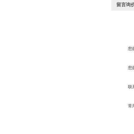
留言询
您
您
联
常