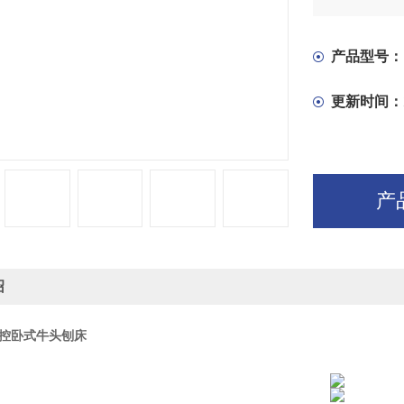
面，从而扩大
2、刨床的
常方便。
产品型号：
更新时间：
产
绍
5数控卧式牛头刨床