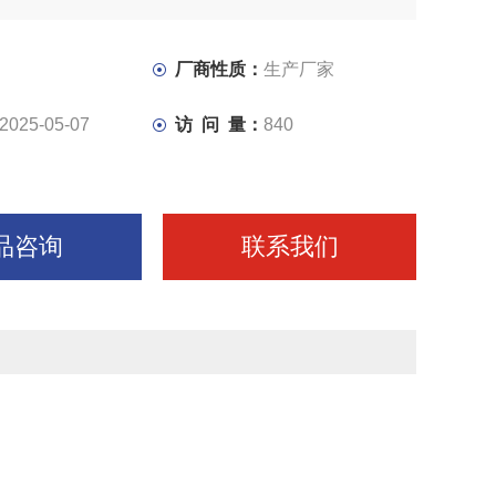
了使用范围。BC6066牛头刨床机械传动刨
进给系统采用凸轮机构，有10级进给量。改变走刀量，也非
厂商性质：
生产厂家
2025-05-07
访 问 量：
840
品咨询
联系我们