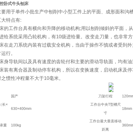
5数控卧式牛头刨床
主要用于单件小批生产中刨削中小型工件上的平面、成形面和沟
大特点有:
刨床的工作台具有横向和升降的移动机构;用以刨削倾斜的平面，
的进给系统采用凸轮机构，有10级进给量。改变走刀量，也非常
刨床在走刀系统内装有过载安全机构，当由于操作不慎或者受到外
常运行。
和床身导轨间以及具有速度的齿轮付和主要的滑动导轨面，均有油
刨床装有离合器及制动停车机构，所以在变换速度，启动机床及停
时之惯性冲程量不大于10毫米。
国产
刀架行程
120m
（长×
工作台中央T型槽尺
630×400mm
18mm
寸
工作台最大垂直移动
承重
100kg
360m
距离