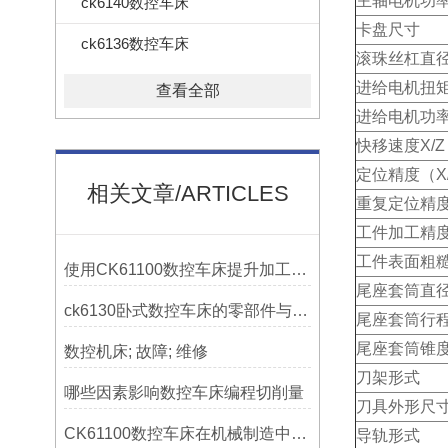
主轴电机功
ck6140数控车床
卡盘尺寸
ck6136数控车床
滚珠丝杠直径
进给电机扭矩
查看全部
进给电机功率
快移速度X/Z
定位精度（X
相关文章/ARTICLES
重复定位精度
工件加工精
工件表面粗
使用CK61100数控车床提升加工精度的方法
尾座套筒直
ck6130卧式数控车床的零部件与配置解析
尾座套筒行
尾座套筒锥
数控机床; 故障; 维修
刀架形式
哪些因素影响数控车床编程切削量
刀具外形尺
CK61100数控车床在机械制造中的实际表现
导轨形式