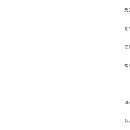
您
您
联
常
详
补