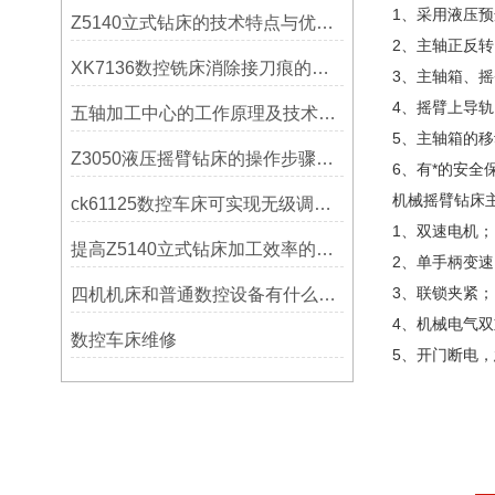
1、采用液压
Z5140立式钻床的技术特点与优势分析
2、主轴正反
XK7136数控铣床消除接刀痕的操作
3、主轴箱、
4、摇臂上导
五轴加工中心的工作原理及技术优势
5、主轴箱的
Z3050液压摇臂钻床的操作步骤与安全注意事项
6、有*的安
机械摇臂钻床
ck61125数控车床可实现无级调速控制
1、双速电机；
提高Z5140立式钻床加工效率的改进措施
2、单手柄变速
3、联锁夹紧；
四机机床和普通数控设备有什么区别？
4、机械电气
数控车床维修
5、开门断电