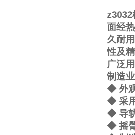
z30
面经热
久耐用
性及精
广泛用
制造业
◆ 外
◆ 采
◆ 导
◆ 摇