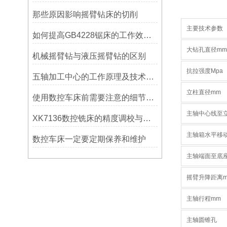
那些原因影响摇臂钻床的切削
主要技术参数
如何提高GB4228锯床的工作效率？
大钻孔直径mm
机械摇臂钻与液压摇臂钻的区别
抗拉强度Mpa
五轴加工中心的工作原理及技术优势
立柱直径mm
使用数控车床前需要注意的细节有哪些呢？
主轴中心线至
XK7136数控铣床的精度调校与性能优化
主轴箱水平移
数控车床一定要定期保养和维护
主轴端面至底
摇臂升降距离
主轴行程mm
主轴圆锥孔