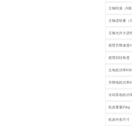
主轴转速（6级）
主轴进给量（3级
主轴允许大进
摇臂升降速度m/
摇臂回转角度（
主电机功率KW
升降电机功率K
冷却泵电机功
机床重量约kg
机床外形尺寸（