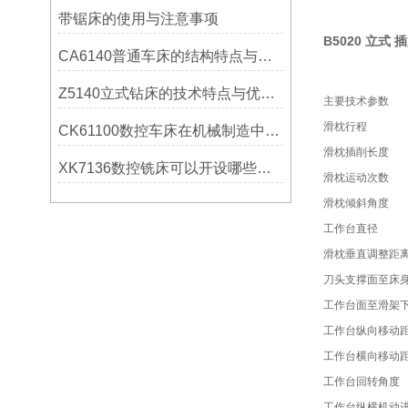
带锯床的使用与注意事项
B5020 立式 
CA6140普通车床的结构特点与工作原理解析
Z5140立式钻床的技术特点与优势分析
主要技术参数
滑枕行程
CK61100数控车床在机械制造中的实际表现
滑枕插削长度
XK7136数控铣床可以开设哪些考核项目？
滑枕运动次数
滑枕倾斜角度
工作台直径
滑枕垂直调整距
刀头支撑面至床
工作台面至滑架
工作台纵向移动
工作台横向移动
工作台回转角度
工作台纵横机动