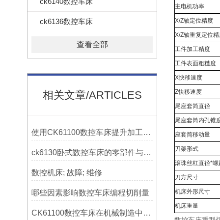
ck6140数控车床
主电机功率
ck6136数控车床
X/Z轴定位精度
X/Z轴重复定位精
查看全部
工件加工精度
工件表面粗糙度
X快移速度
Z快移速度
相关文章/ARTICLES
尾座套简直径
尾座套筒内孔锥
使用CK61100数控车床提升加工精度的方法
座套简移动量
刀架形式
ck6130卧式数控车床的零部件与配置解析
滚珠丝杠直径*螺
数控机床; 故障; 维修
刀方尺寸
机床外形尺寸
哪些因素影响数控车床编程切削量
机床重量
CK61100数控车床在机械制造中的实际表现