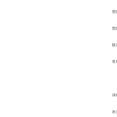
您
您
联
常
详
补