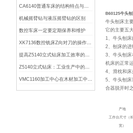
CA6140普通车床的结构特点与工作原理解析
B60125牛头
机械摇臂钻与液压摇臂钻的区别
牛头刨床主
它的主要五大
数控车床一定要定期保养和维护
1、牛头刨
XK7136数控铣床Z向对刀的操作方法
2、刨床的进
提高Z5140立式钻床加工效率的改进措施
3、牛头刨
机床的正常
Z5140立式钻床：工业生产中的得力助手
4、滑枕和
VMC1160加工中心在木材加工中的应用
5、牛头刨
合器脱开时之
产地
工作台尺寸（长
宽）