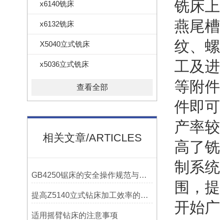
铣床上
x6140铣床
燕尾槽
x6132铣床
纹、螺
X5040立式铣床
工及进
x5036立式铣床
等附件
查看全部
件即可
产率较
相关文章/ARTICLES
高了铣
制系统
GB4250锯床的安全操作规范与注意事项
围，提
提高Z5140立式钻床加工效率的改进措施
开始广
适用摇臂钻床的注意事项