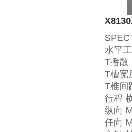
X81
SPEC
水平工作
T播散 N
T槽宽度 
T椎间距 
行程 横向 
纵向 Max
任向 Max