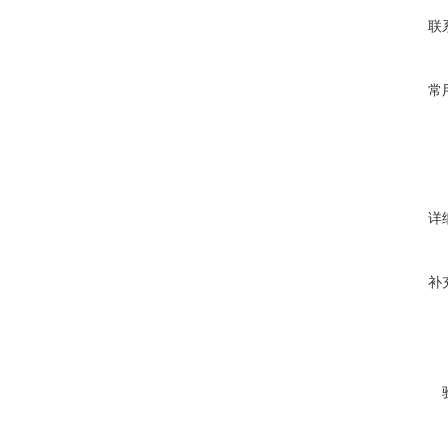
联
常
详
补