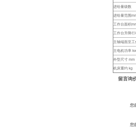
进给量级数
进给量范围mm
工作台面积m
工作台升降行
主轴端面至工作
主电机功率 k
外型尺寸 mm
机床重约 kg
留言询
您
您