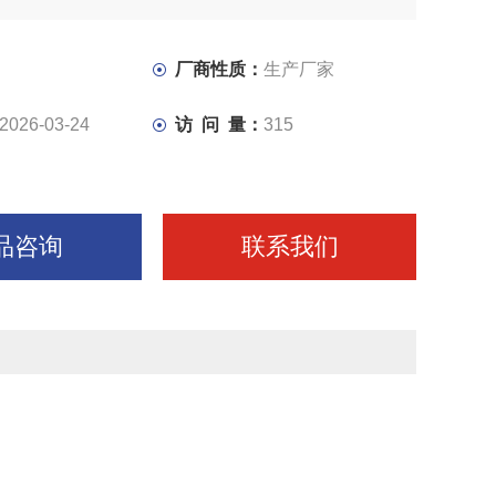
、稳定性好、精度高；床身树脂砂型工艺铸造； 适用于工
铰攻丝等工艺要求；适合于批量加工。
厂商性质：
生产厂家
2026-03-24
访 问 量：
315
品咨询
联系我们