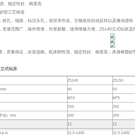
性强、稳定性好、精度高
脂砂型工艺铸造
，铰孔，端面，钻沉头孔，攻丝等作业。主轴攻丝自动反转以及微动进给
，变速范围广，操作简便，外形新颖，使用维修方便。Z5140立式钻床
惠，质量保证，欢迎选购。机床刚性强、稳定性好、精度高；床身树脂砂
通 立式钻床
Z5140
Z5150
径mm
40
50
MT4
MT5
250
250
手动）mm
200
200
12
12
.p.m
31.5-1400
31.5-1400