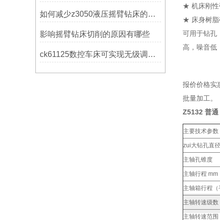
★ 机床刚
如何减少z3050液压摇臂钻床的故障和维修成本？
★ 床身树
可用于钻孔
影响摇臂钻床切削的原因有哪些
高，噪音低
ck61125数控车床可实现无级调速控制
报价价格实
批量加工。
Z5132 普
主要技术参数
zui大钻孔直
主轴孔锥度
主轴行程 mm
主轴箱行程（
主轴转速级数
主轴转速范围 r