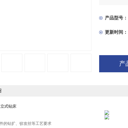
机床刚性强
件的钻扩、
产品型号：
更新时间：
产
绍
通 立式钻床
工件的钻扩、铰攻丝等工艺要求