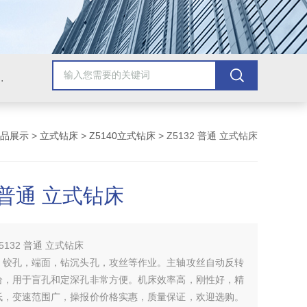
，牛头刨床，磨床，插床，钻铣床，滚齿机
品展示
>
立式钻床
>
Z5140立式钻床
> Z5132 普通 立式钻床
2 普通 立式钻床
5132 普通 立式钻床
，铰孔，端面，钻沉头孔，攻丝等作业。主轴攻丝自动反转
给，用于盲孔和定深孔非常方便。机床效率高，刚性好，精
低，变速范围广，操报价价格实惠，质量保证，欢迎选购。