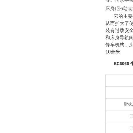
等。仿形牛
床身
(卧式)
它的主要
从而扩大了
装有过载安
和床身导轨
停车机构，
10毫米
BC6066
滑枕