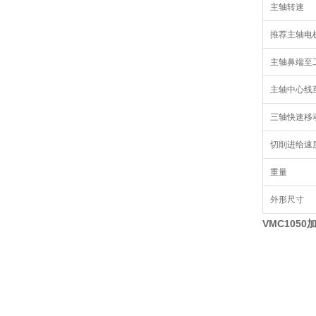
主轴转速
推荐主轴电
主轴鼻端至
主轴中心线
三轴快速移动
切削进给速
重量
外形尺寸
VMC1050