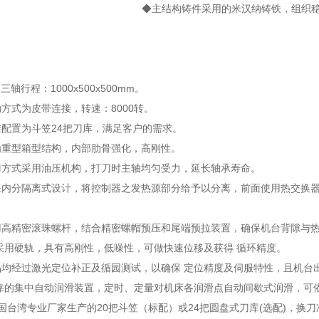
◆主结构铸件采用的米汉纳铸铁，组织
三轴行程：1000x500x500mm。
动方式为皮带连接，转速：8000转。
准配置为斗笠24把刀库，满足客户的需求。
为重型箱型结构，内部肋骨强化，高刚性。
刀方式采用油压机构，打刀时主轴均匀受力，延长轴承寿命。
采内分隔离式设计，将控制器之发热源部分给予以分离，前面使用热交换
用高精密滚珠螺杆，结合精密螺帽预压和尾端预拉装置，确保机台背隙与
轴采用硬轨，具有高刚性，低噪性，可做快速位移及获得 循环精度。
品均经过激光定位补正及循园测试，以确保 定位精度及伺服特性，且机台
靠的集中自动润滑装置，定时、定量对机床各润滑点自动间歇式润滑，可
国台湾专业厂家生产的20把斗笠（标配）或24把圆盘式刀库(选配)，换