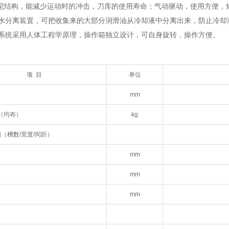
尼结构，能减少运动时的冲击，刀库的使用寿命；气动驱动，使用方便，
水分离装置，可把收集来的大部分润滑油从冷却液中分离出来，防止冷却
系统采用人体工程学原理，操作箱独立设计，可自身旋转，操作方便。
项 目
单位
mm
（均布）
kg
（槽数/宽度/间距）
mm
mm
mm