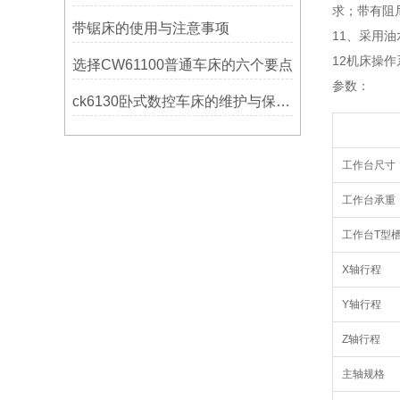
求；带有阻
带锯床的使用与注意事项
11
、
采用油
12
机床操作
选择CW61100普通车床的六个要点
参数：
ck6130卧式数控车床的维护与保养策略
工作台尺寸
工作台承重
工作台T型槽
X轴行程
Y轴行程
Z轴行程
主轴规格