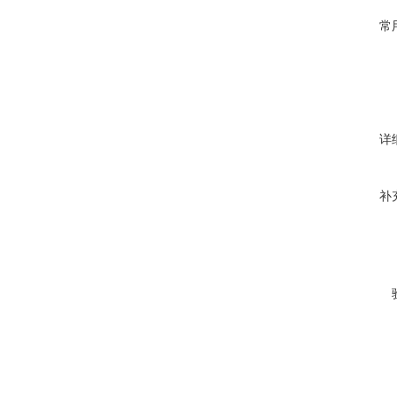
常
详
补