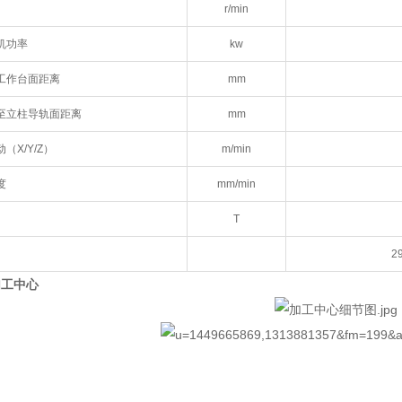
r/min
机功率
kw
工作台面距离
mm
至立柱导轨面距离
mm
（X/Y/Z）
m/min
度
mm/min
T
2
加工中心