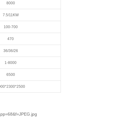
8000
7.5/11KW
100-700
470
36/36/26
1-8000
6500
900*2300*2500