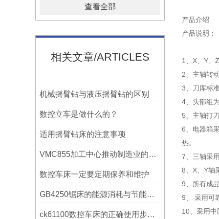
查看全部
产品介绍
产品说明：
相关文章/ARTICLES
1、X、Y、Z
2、主轴转
3、刀库标
机械摇臂钻与液压摇臂钻的区别
4、头部组
数控立车是做什么的？
5、主轴打
6、电器箱
适用摇臂钻床的注意事项
热。
VMC855加工中心推动制造业的发展
7、三轴采
8、X、Y
数控车床一定要定期保养和维护
9、所有成
GB4250锯床的能源消耗与节能措施
9
、
采用可
10
、
采用中
ck61100数控车床的正确使用步骤是什么？