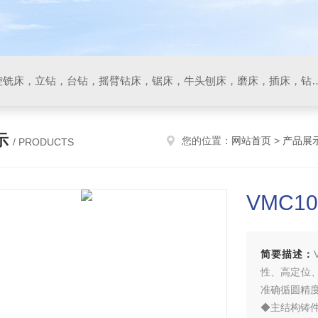
数控车床，加工中心，数控铣床，立钻，台钻，摇臂钻床，锯床
示
您的位置：
网站首页
>
产品展
/ PRODUCTS
VMC1
简要描述：
性、高定位、
准确循圆精
◆主结构铸