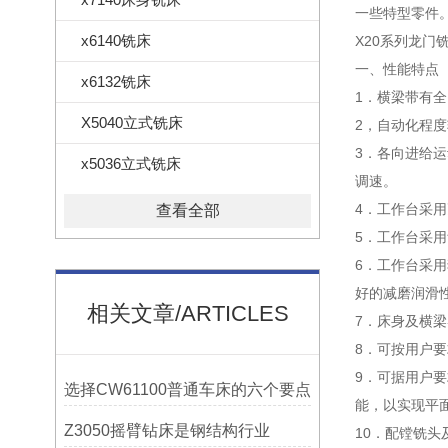
一些特型零件
x6140铣床
X20系列龙门
一、性能特点 
x6132铣床
1．横梁带有
X5040立式铣床
2，自动化程
3．各向进给运
x5036立式铣床
调速。
4．工作台采
查看全部
5．工作台采
6．工作台采
好的减磨润滑
相关文章/ARTICLES
7．床身及横梁
8．可按用户要
9．可据用户
选择CW61100普通车床的六个要点
能，以实现平
Z3050摇臂钻床是钢结构行业
10．配镗铣