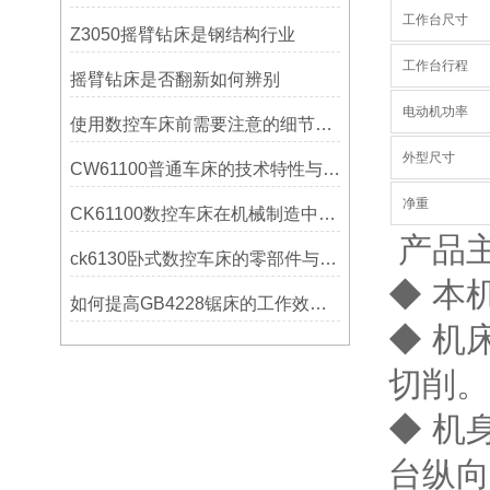
工作台尺寸
Z3050摇臂钻床是钢结构行业
工作台行程
摇臂钻床是否翻新如何辨别
电动机功率
使用数控车床前需要注意的细节有哪些呢？
外型尺寸
CW61100普通车床的技术特性与操作优势
净重
CK61100数控车床在机械制造中的实际表现
产品
ck6130卧式数控车床的零部件与配置解析
◆ 本
如何提高GB4228锯床的工作效率？
◆ 机
切削。
◆ 机
台纵向