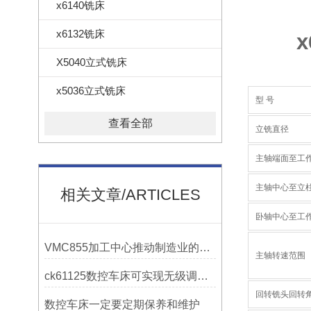
x6140铣床
x6132铣床
X5040立式铣床
x5036立式铣床
型 号
查看全部
立铣直径
主轴端面至工
主轴中心至立
相关文章/ARTICLES
卧轴中心至工
VMC855加工中心推动制造业的发展
主轴转速范围
ck61125数控车床可实现无级调速控制
回转铣头回转
数控车床一定要定期保养和维护