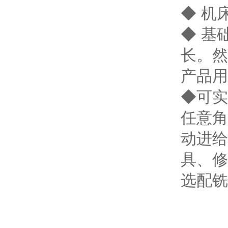
◆ 机
◆ 基
长。然
产品用
◆可实
任意角
动进给
具、修
选配铣