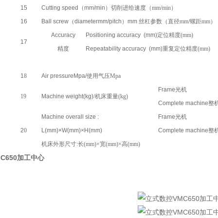
15
Cutting speed
（
mm/min
）切削进给速度（mm/min）
16
Ball screw
（
diametermm/pitch
）
mm
丝杠参数（直径mm/螺距mm）
Accuracy
Positioning accuracy (mm)
定位精度(mm)
17
精度
Repeatability accuracy (mm)
重复定位精度(mm)
1
8
Air pressureMpa/
使用气压Mpa
Frame
光机
19
Machine weight(kg)
/机床重量(kg)
Complete machine
整
Machine overall size :
Frame
光机
2
0
L(mm)×W(mm)×H(mm)
Complete machine
整
机床外形尺寸:长(mm)×宽(mm)×高(mm)
C650加工中心