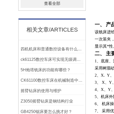
查看全部
一、
产
相关文章/ARTICLES
该铣床进
一次装夹
显示其*性
四机机床和普通数控设备有什么区别？
二、
主
ck61125数控车床可实现无级调速控制
1、底座
采用树脂
5H炮塔铣床的功能有哪些？
2、X.
Y
CK61100数控车床在机械制造中的实际表现
3、
X、Y
4、X、
摇臂钻床的使用与维护
5、机床
Z3050摇臂钻床是钢结构行业
6、
机床操
7、
采用优
GB4250锯床要怎么挑才好？