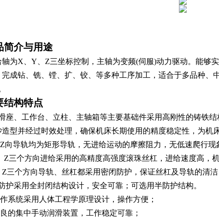
品简介与用途
给轴为X、Y、Z三坐标控制，主轴为变频(伺服)动力驱动。能够
，完成钻、铣、镗、扩、铰、等多种工序加工，适合于多品种、
。
要结构特点
、滑座、工作台、立柱、主轴箱等主要基础件采用高刚性的铸铁结
砂造型并经过时效处理，确保机床长期使用的精度稳定性，为机
、Z向导轨均为矩形导轨，无进给运动的摩擦阻力，无低速爬行现
、Z三个方向进给采用的高精度高强度滚珠丝杠，进给速度高，
Y、Z三个方向导轨、丝杠都采用密闭防护，保证丝杠及导轨的清
外防护采用全封闭结构设计，安全可靠；可选用半防护结构。
作系统采用人体工程学原理设计，操作方便；
良的集中手动润滑装置，工作稳定可靠；