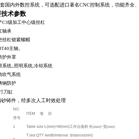
套国内外数控系统，可选配进口著名CNC控制系统，功能齐全
要技术参数
产C3级加工中心级丝杠
杠轴承
密丝杠锁紧螺帽
0转BT40主轴。
防护外罩
滑系统,,照明系统,冷却系统
气动吹气系统
锈钢防护
T打刀缸
脂砂铸件，经多次人工时效处理
NO.
ITEM
项 目
序号
1
Table size L(mm)×W(mm)
工作台面积 长(mm)×宽(mm)
T slot QTY /width/interval distance(mm)