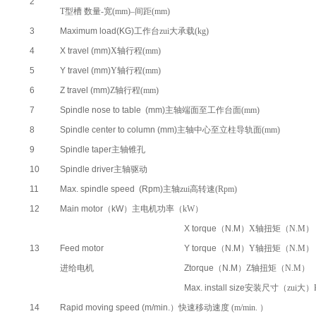
2
T型槽 数量-宽(mm)–间距(mm)
3
Maximum load(KG)
工作台zui大承载(kg)
4
X travel (mm)
X轴行程(mm)
5
Y travel (mm)
Y轴行程(mm)
6
Z travel (mm)
Z轴行程(mm)
7
Spindle nose to table (mm)
主轴端面至工作台面(mm)
8
Spindle center to column (mm)
主轴中心至立柱导轨面(mm)
9
Spindle taper
主轴锥孔
10
Spindle driver
主轴驱动
11
Max. spindle speed (Rpm)
主轴zui高转速(Rpm)
12
Main motor
（
kW
）主电机功率（kW）
X torque
（
N.M
）X轴扭矩（N.M）
13
Feed motor
Y torque
（
N.M
）Y轴扭矩（N.M）
进给电机
Ztorque
（
N.M
）Z轴扭矩（N.M）
Max. install size
安装尺寸（zui大）
14
Rapid moving speed (m/min.
）快速移动速度 (m/min. ）