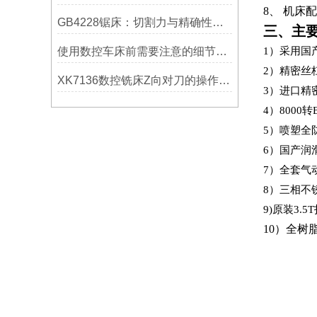
8、
机床配
GB4228锯床：切割力与精确性的结合
三、主
使用数控车床前需要注意的细节有哪些呢？
1）采用国
2）精密丝
XK7136数控铣床Z向对刀的操作方法
3）进口精
4）800
5）喷塑全
6）国产润
7）全套
8）三相不
9)原装3.5
10）全树