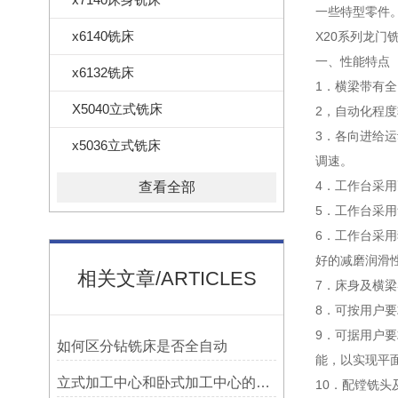
一些特型零件
x6140铣床
X20系列龙门
一、性能特点 
x6132铣床
1．横梁带有
X5040立式铣床
2，自动化程
3．各向进给运
x5036立式铣床
调速。
4．工作台采
查看全部
5．工作台采
6．工作台采
好的减磨润滑
相关文章/ARTICLES
7．床身及横梁
8．可按用户要
9．可据用户
如何区分钻铣床是否全自动
能，以实现平
立式加工中心和卧式加工中心的区别
10．配镗铣