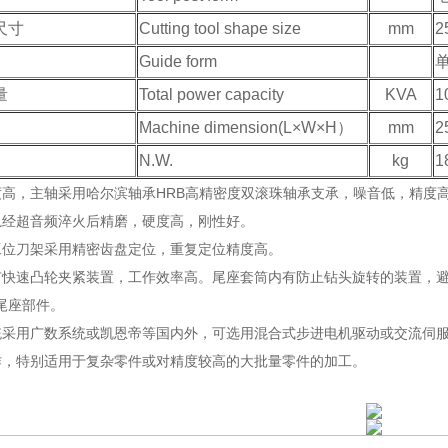
尺寸
Cutting tool shape size
mm
2
Guide form
量
Total power capacity
KVA
1
Machine dimension(L×W×H）
mm
2
N.W.
kg
1
度高，主轴采用哈尔滨轴承HRB高精密度双滚珠轴承支承，噪音低，精度
轨经超音频淬火后精磨，硬度高，刚性好。
工位刀架采用精密齿盘定位，重复定位精度高。
有快速凸轮夹紧装置，工作效率高。尾座套筒内有防止钻头旋转的装置，
尾座部件。
统采用广数系统或凯恩帝等国内外，可选用混合式步进电机驱动或交流伺
作，特别适用于复杂零件或对精度较高的大批量零件的加工。