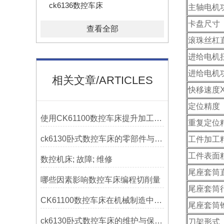
ck6136数控车床
主轴电机
卡盘尺寸
查看全部
滚珠丝杠直
进给电机扭
进给电机功
相关文章/ARTICLES
快移速度X
定位精度（
使用CK61100数控车床提升加工精度的方法
重复定位精
ck6130卧式数控车床的零部件与配置解析
工件加工
工件表面
数控机床; 故障; 维修
尾座套筒
哪些因素影响数控车床编程切削量
尾座套筒
CK61100数控车床在机械制造中的实际表现
尾座套筒
ck6130卧式数控车床的维护与保养策略
刀架形式