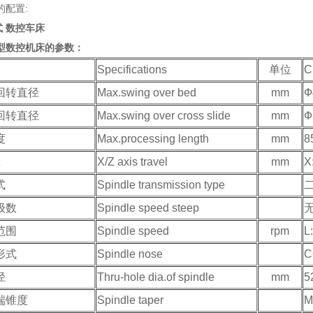
的配置:
式 数控车床
型数控机床
的参数：
Specifications
单位
C
回转直径
Max.swing over bed
mm
Ф
回转直径
Max.swing over cross slide
mm
Ф
度
Max.processing length
mm
8
Z
X/Z axis travel
mm
X
式
Spindle transmission type
级数
Spindle speed steep
范围
Spindle speed
rpm
L
形式
Spindle nose
C
径
Thru-hole dia.of spindle
mm
5
端锥度
Spindle taper
M