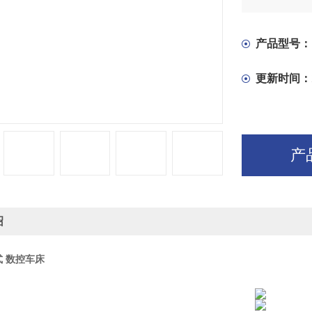
低档,主轴孔
可选配液压
产品型号：
更新时间：
产
绍
式 数控车床