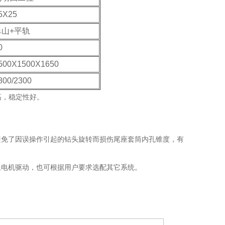
5X25
单山+平轨
0
500X1500X1650
800/2300
高，稳定性好。
避免了因误操作引起的钻头旋转而损伤尾座套筒内孔锥度，有
服电机驱动，也可根据用户要求选配其它系统。