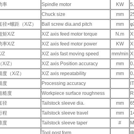
功率
Spindle motor
KW
5
Chuck size
mm
2
径×螺距（X/Z）
Ball screw dia.and pitch
mm
φ
矩X/Z
X/Z axis feed motor torque
N.m
X
率X/Z
X/Z axis feed motor power
KW
X
/Z
X/Z axis fast moving speed
mm/min
X
X/Z）
X/Z axis Position accuracy
mm
0
度（X/Z）
X/Z axis repeatability
mm
0
精度
Processing accuracy
I
粗糙度
Workpiece surface roughness
R
直径
Tailstock sleeve dia.
mm
6
行程
Tailstock sleeve travel
mm
1
锥度
Tailstock sleeve taper
#
M
Tool post form