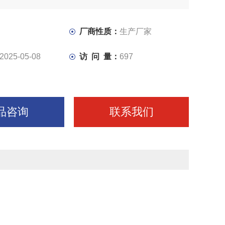
径82。冷却水泵总成 ，手动自锁尾座。标配三爪手动卡盘
卡盘，液压尾座。
厂商性质：
生产厂家
2025-05-08
访 问 量：
697
品咨询
联系我们