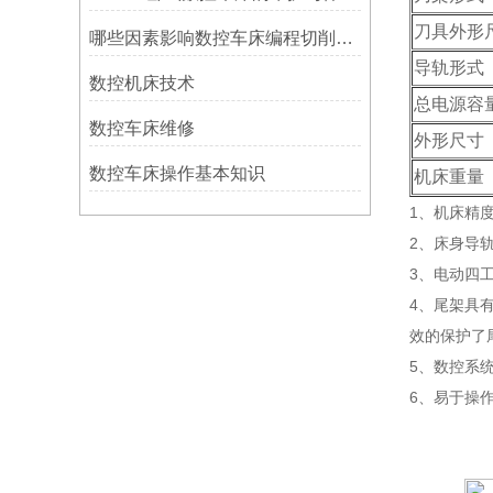
刀具外形
哪些因素影响数控车床编程切削量？
导轨形式
数控机床技术
总电源容
数控车床维修
外形尺寸
数控车床操作基本知识
机床重量
1、机床精
2、床身导
3、电动四
4、尾架具
效的保护了
5、数控系
6、易于操