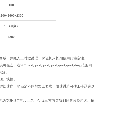
100
2200×2600×2300
7.5（变频）
3280
铸造而成，并经人工时效处理，保证机床长期使用的稳定性。
uot;quot;quot;quot;quot;quot;deg;范围内
灵活。
方便、快捷。
同的进给速度，能满足不同的加工要求；快速进给可使工件迅速到
向导轨为宽矩形导轨，且X、Y、Z三方向导轨副经超音频淬火、精
。