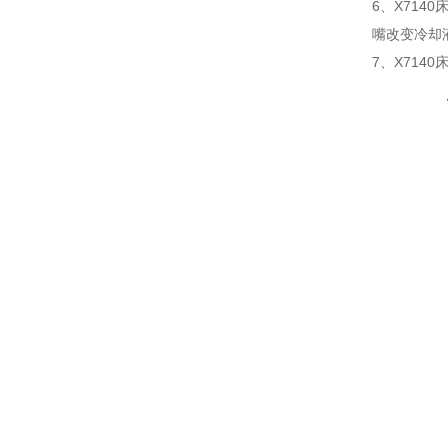
6、X71
嘴改变冷却
7、X71