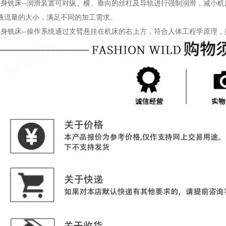
40床身铣床--润滑装置可对纵、横、垂向的丝杠及导轨进行强制润滑，减
液流量的大小，满足不同的加工需求。
40床身铣床--操作系统通过支臂悬挂在机床的右上方，符合人体工程学原