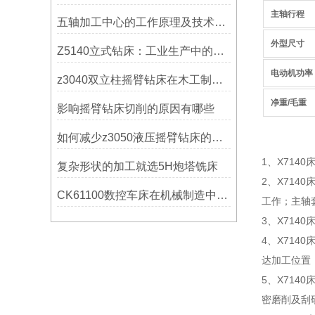
主轴行程
五轴加工中心的工作原理及技术优势
外型尺寸
Z5140立式钻床：工业生产中的得力助手
电动机功率
z3040双立柱摇臂钻床在木工制作中的应用
净重/毛重
影响摇臂钻床切削的原因有哪些
如何减少z3050液压摇臂钻床的故障和维修成本？
1、X71
复杂形状的加工就选5H炮塔铣床
2、X7140
CK61100数控车床在机械制造中的实际表现
工作；主轴
3、X71
4、X71
达加工位置
5、X714
密磨削及刮