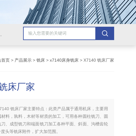
，牛头刨床，磨床，插床，钻铣床，滚齿机
站首页
>
产品展示
>
铣床
>
x7140床身铣床
> X7140 铣床厂家
0 铣床厂家
X7140 铣床厂家主要特点：此类产品属于通用机床，主要用
属材料，孰料，木材等材质的加工，可用各种圆柱铣刀、圆
铣刀、成型铣刀和端面铣刀加工各种平面、斜面、沟槽齿轮
分度头等铣床附件，扩大加范围。