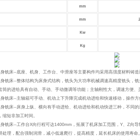
mm
mm
Kw
Kg
40床身铣床--底座、机身、工作台、中滑座等主要构件均采用高强度材料
床身铣床--整体结构为床身式结构，铣头为大功率机械调速高精度铣头，铣头可在左、右20"q
套筒的进给具有自动、手动、手动微调等功能；主轴刚性大，调速方便、
40床身铣床--主轴箱可手动、机动上下升降完成机动进给和快速移动，操作
40床身铣床--床身上纵、横向有手动进给、机动进给和机动快进三种，不
，缩短非加工时间。
0床身铣床--工作台X向行程可达1400mm，拓展了机床加工范围，Y、Z
研处理，配合强制润滑，减小低速爬行，提高精度，延长机床的使用寿命