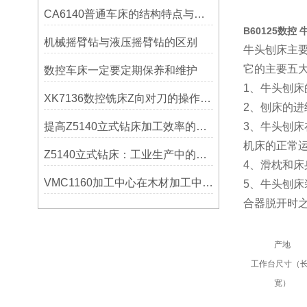
CA6140普通车床的结构特点与工作原理解析
B60125数控
机械摇臂钻与液压摇臂钻的区别
牛头刨床主
它的主要五大
数控车床一定要定期保养和维护
1、牛头刨
XK7136数控铣床Z向对刀的操作方法
2、刨床的进
提高Z5140立式钻床加工效率的改进措施
3、牛头刨
机床的正常
Z5140立式钻床：工业生产中的得力助手
4、滑枕和
VMC1160加工中心在木材加工中的应用
5、牛头刨
合器脱开时之
产地
工作台尺寸（长
宽）