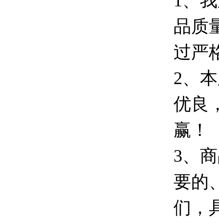
1、
品质
过严
2、
优良
赢！
3、
要的
们，