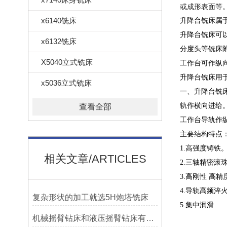
或成形表面等
x6140铣床
升降台铣床属
升降台铣床可
x6132铣床
分度头等铣床
X5040立式铣床
工作台可作纵
升降台铣床用
x5036立式铣床
一、
升降台铣
轨作横向进给
查看全部
工作台导轨作
主要结构特点
1.高强度铸铁
相关文章/ARTICLES
2.三轴精密滚
3.高刚性 高精
4.导轨高频淬
复杂形状的加工就选5H炮塔铣床
5.集中润滑
机械摇臂钻床和液压摇臂钻床有什么区别