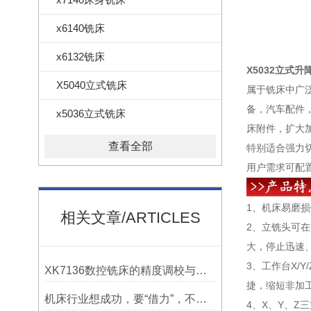
X5
x6140铣床
x6132铣床
X5032立式
X5040立式铣床
属于铣床中广
备，汽车配件
x5036立式铣床
床附件，扩大加
查看全部
特别适合强力
用户需求可配
1、机床易磨
相关文章/ARTICLES
2、立铣头可
大，停止迅速
3、工作台X
XK7136数控铣床的精度调校与性能优化
捷，缩短非加
机床行业想成功，要“借力”，不要“尽力”！
4、X、Y、