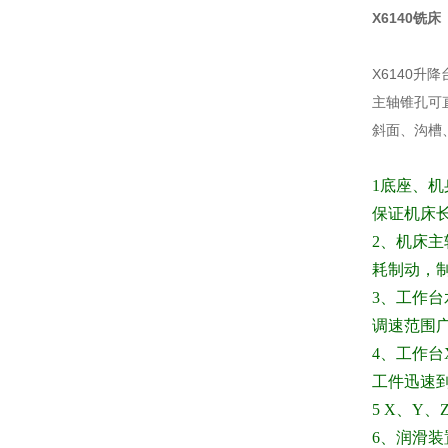
X6140铣床
X6140
主轴锥孔可
斜面、沟槽
1
底座、机
保证机床
2
、机床主
耗制动，
3、工作台
调速范围
4、工作台X
工件迅速
5 X
、
Y
、
6
、润滑装