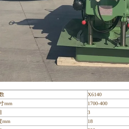
数
X6140
寸mm
1700-400
目
3
度mm
18