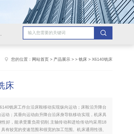
，牛头刨床，磨床，插床，钻铣床，滚齿机
您的位置：
网站首页
>
产品展示
> >
铣床
> X6140铣床
0铣床
X6140铣床工作台沿床鞍移动实现纵向运动；床鞍沿升降台
向运动；其垂向运动由升降台沿床身导轨移动实现，机床具
钢性好，能承受重负荷切削.主轴传动和进给传动均采用18
，具有较宽的变速范围和很宽的加工范围。机床通用性强、