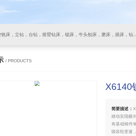
数控车床，加工中心，数控铣床，立钻，台钻，摇臂钻床，锯床
示
/ PRODUCTS
X614
简要描述：
移动实现横
有基础铸件
级齿轮变速