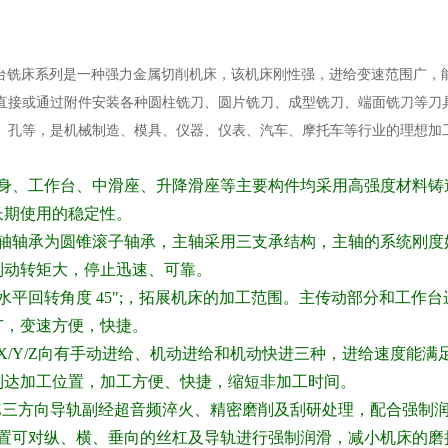
升降台铣床系列是一种强力金属切削机床，该机床刚性强，进给变速范围广，
直接或通过附件安装各种圆柱铣刀、圆片铣刀、成型铣刀、端面铣刀等刀
、孔等，是机械制造、模具、仪器、仪表、汽车、摩托车等行业的理想加
身、工作台、中滑座、升降滑座等主要构件均采用高强度材料铸
长期使用的稳定性。
轴轴承为圆锥滚子轴承，主轴采用三支承结构，主轴的系统刚度
制动转矩大，停止迅速、可靠。
水平回转角度 45
";，拓展机床的加工范围。主传动部分和工作
广，变速方便，快捷。
/Y/Z
向有手动进给、机动进给和机动快进三种，进给速度能满
到达加工位置，加工方便、快捷，缩短非加工时间。
Z
三方向导轨副经超音频淬火、精密磨削及刮研处理，配合强制
置可对纵、横、垂向的丝杠及导轨进行强制润滑，减小机床的磨