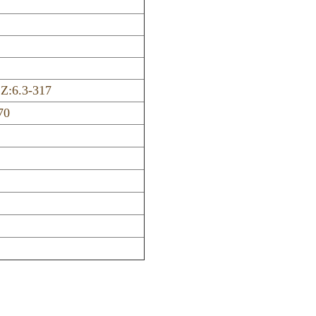
 Z:6.3-317
70