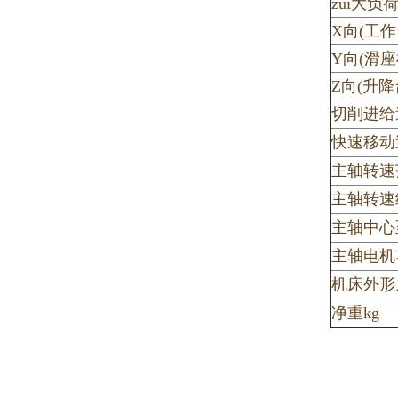
zui大负荷
X向(工作
Y向(滑座
Z向(升降
切削进给速
快速移动速
主轴转速范
主轴转速
主轴中心
主轴电机
机床外形尺
净重kg