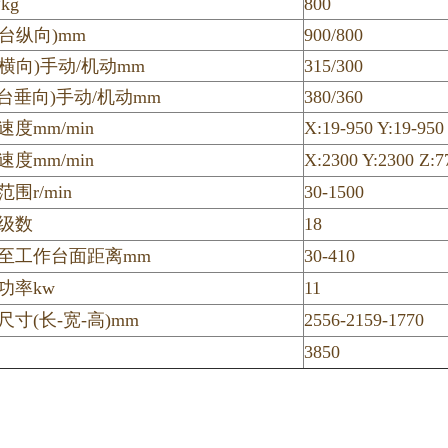
kg
800
台纵向)mm
900/800
横向)手动/机动mm
315/300
台垂向)手动/机动mm
380/360
度mm/min
X:19-950 Y:19-950
度mm/min
X:2300 Y:2300 Z:7
围r/min
30-1500
级数
18
至工作台面距离mm
30-410
功率kw
11
寸(长-宽-高)mm
2556-2159-1770
3850