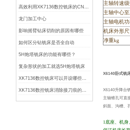
主轴转速级
高效利用XK7136数控铣床的CNC系统？
主轴中心至
龙门加工中心
主轴电机功
影响摇臂钻床切削的原因有哪些
机床外形尺寸
净重kg
如何区分钻铣床是否全自动
5H炮塔铣床的功能有哪些？
复杂形状的加工就选5H炮塔铣床
X6140卧式铣
XK7136数控铣床可以开设哪些考核项目？
X6140升
XK7136数控铣床消除接刀痕的操作
主轴锥孔可直
斜面、沟槽、
1
底座、机身