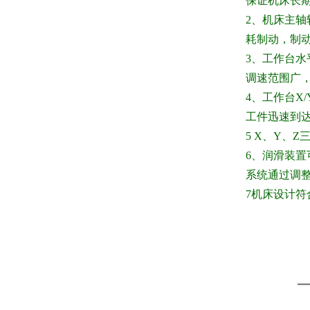
保证机床长
2
、机床主轴
耗制动，制
3、工作台水
调速范围广
4、工作台X/Y
工件迅速到
5 X
、
Y
、
Z
6
、润滑装置
系统通过调
7
机床设计符