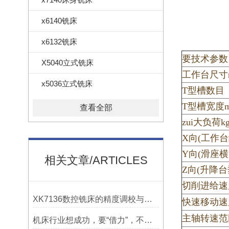
x6140铣床
x6132铣床
要技术参数
X5040立式铣床
工作台尺寸
x5036立式铣床
T型槽数目
T型槽宽度
查看全部
zui大负荷k
X向(工作台
Y向(滑座横
相关文章/ARTICLES
Z向(升降台
切削进给速度
XK7136数控铣床的精度调校与性能优化
快速移动速度
主轴转速范围
机床行业想成功，要“借力”，不要“尽力”！